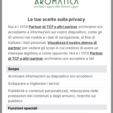
della pastry chef
Alessia
Siracusa
(Mou, Imperia)
SABATO 9 MAGGIO
Lingua, peperone fumé e pesto,
10:45
cooking show dello chef
Daniel
Bonanato
(Incontro, Diano
Castello)
L’uovo all’occhio di bue, cooking
11:30
show dello chef
Claudio Aliperti
(Vignamare, Andora)
Cannolo di mare: un film di seppie
12:15
farcito di gamberi di Oneglia,