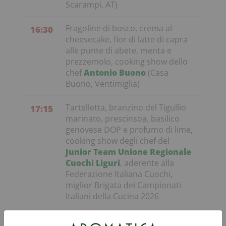
Scarampi, AT)
Fragoline di bosco, crema al
16:30
cheesecake, fior di latte di capra
alle punte di abete, menta e
prezzemolo, cooking show dello
chef
Antonio Buono
(Casa
Buono, Ventimiglia)
Tartelletta, branzino del Tigullio
17:15
marinato, prescinsoa, basilico
genovese DOP e profumo di lime,
cooking show degli chef del
Junior Team Unione Regionale
Cuochi Liguri
, aderente alla
Federazione Italiana Cuochi,
miglior Brigata dei Campionati
Italiani della Cucina 2026
Viaggio in Liguria, cooking show
18:00