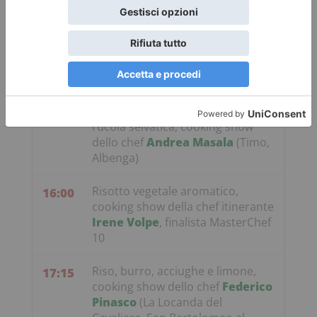
ciliegie, avocado e bisque a
freddo, cooking show dello chef
Jacopo Chieppa
(Equilibrio,
Dolcedo) e presentazione della
guida Euro-Toques Italia (Trenta
Editore)
Asparago viola d'Albenga, uovo e
14:30
rucola selvatica, cooking show
dello chef
Andrea Masala
(Timo,
Albenga)
Risotto vegetale aromatico,
16:00
cooking show della chef itinerante
Irene Volpe
, finalista MasterChef
10
Riso, burro, acciughe e limone,
17:15
cooking show dello chef
Federico
Pinasco
(La Locanda del