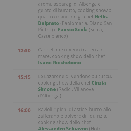
aromi, asparagi di Albenga e
gelato di buratto, cooking show a
quattro mani con gli chef
Hellis
Delprato
(Paolomaria, Diano San
Pietro) e
Fausto Scola
(Scola,
Castelbianco)
Cannellone ripieno tra terra e
12:30
mare, cooking show dello chef
Ivano Ricchebono
Le Lazarene di Vendone au tuccu,
15:15
cooking show della chef
Cinzia
Simone
(Radici, Villanova
d’Albenga)
Ravioli ripieni di astice, burro allo
16:00
zafferano e polvere di liquirizia,
cooking show dello chef
Alessandro Schiavon
(Hotel